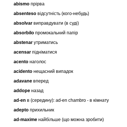
abismo
прірва
absenteso
відсутність (кого-небудь)
absolvar
виправдувати (в суді)
absorbilo
промокальний папір
abstenar
утриматись
acensar
підніматися
acento
наголос
acidento
нещасний випадок
adavane
вперед
addope
назад
ad-en
в (середину): ad-en chambro - в кімнату
adepto
прихильник
ad-maxime
найбільше (що можна зробити)