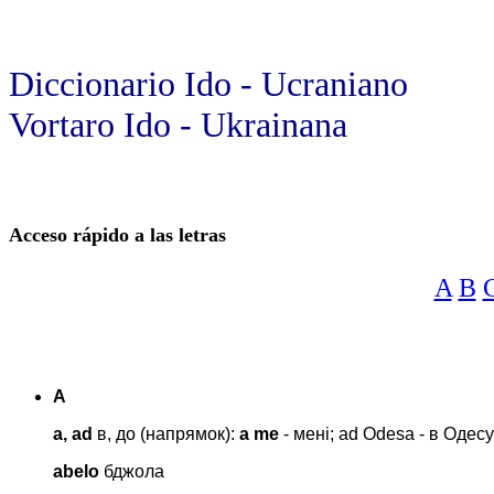
Diccionario Ido - Ucraniano
Vortaro Ido - Ukrainana
Acceso rápido a las letras
A
B
A
a, ad
в, до (напрямок):
a me
- мені; ad Odesa - в Одесу
abelo
бджола