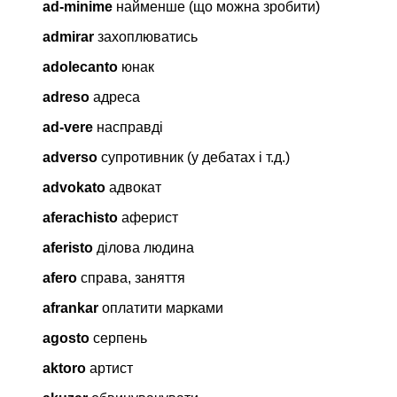
ad-minime
найменше (що можна зробити)
admirar
захоплюватись
adolecanto
юнак
adreso
адреса
ad-vere
насправді
adverso
супротивник (у дебатах і т.д.)
advokato
адвокат
aferachisto
аферист
aferisto
ділова людина
afero
справа, заняття
afrankar
оплатити марками
agosto
серпень
aktoro
артист