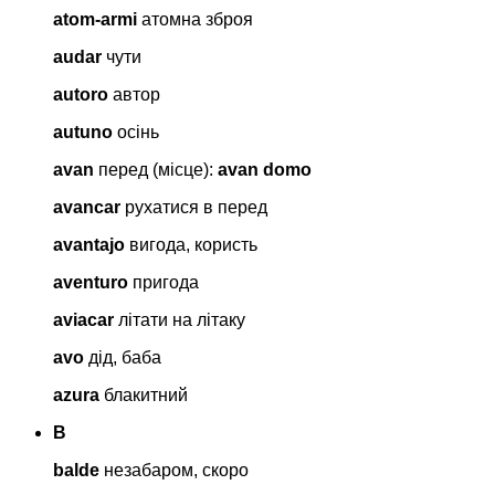
atom-armi
атомна зброя
audar
чути
autoro
автор
autuno
осінь
avan
перед (місце):
avan domo
avancar
рухатися в перед
avantajo
вигода, користь
aventuro
пригода
aviacar
літати на літаку
avo
дід, баба
azura
блакитний
B
balde
незабаром, скоро