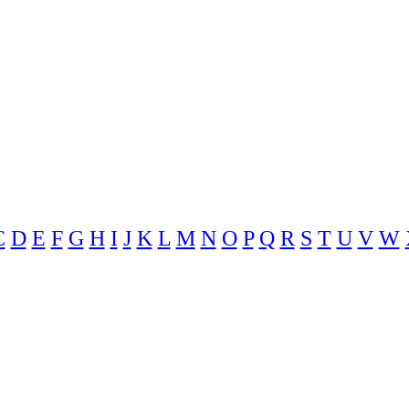
C
D
E
F
G
H
I
J
K
L
M
N
O
P
Q
R
S
T
U
V
W