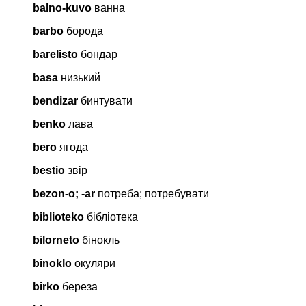
balno-kuvo
ванна
barbo
борода
barelisto
бондар
basa
низький
bendizar
бинтувати
benko
лава
bero
ягода
bestio
звір
bezon-o; -ar
потреба; потребувати
biblioteko
бібліотека
bilorneto
бінокль
binoklo
окуляри
birko
береза