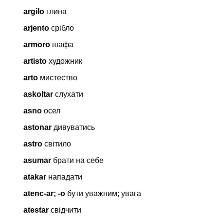
argilo
глина
arjento
срібло
armoro
шафа
artisto
художник
arto
мистество
askoltar
слухати
asno
осел
astonar
дивуватись
astro
світило
asumar
брати на себе
atakar
нападати
atenc-ar; -o
бути уважним; увага
atestar
свідчити