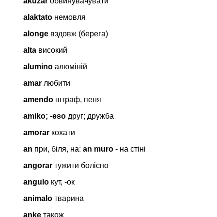
akuzar
обвинувачувати
alaktato
немовля
alonge
вздовж (берега)
alta
високий
alumino
алюміній
amar
любити
amendo
штраф, пеня
amiko; -eso
друг; дружба
amorar
кохати
an
при, біля, на:
an muro
- на стіні
angorar
тужити болісно
angulo
кут, -ок
animalo
тварина
anke
також