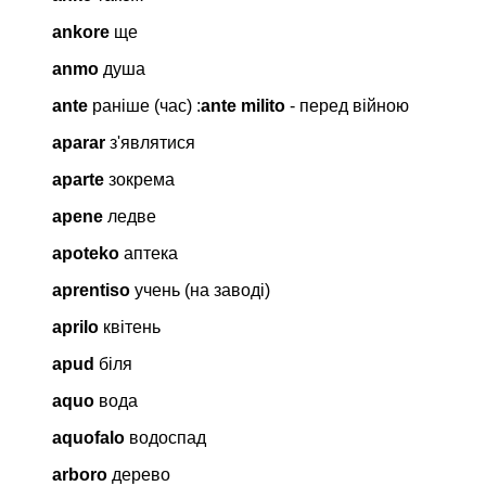
ankore
ще
anmo
душа
ante
раніше (час) :
ante milito
- перед війною
aparar
з'являтися
aparte
зокрема
apene
ледве
apoteko
аптека
aprentiso
учень (на заводі)
aprilo
квітень
apud
біля
aquo
вода
aquofalo
водоспад
arboro
дерево