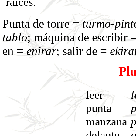
raíces.
Punta de torre =
turmo
-
pint
tablo
; máquina de escribir 
en =
enirar
; salir de =
ekira
Plu
leer
l
punta
p
manzana
delante