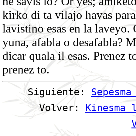
ne savis lo? Or yes; amiketo
kirko di ta vilajo havas par
lavistino esas en la laveyo. 
yuna, afabla o desafabla? M
dicar quala il esas. Prenez 
prenez to.
Siguiente:
Sepesma
Volver:
Kinesma 