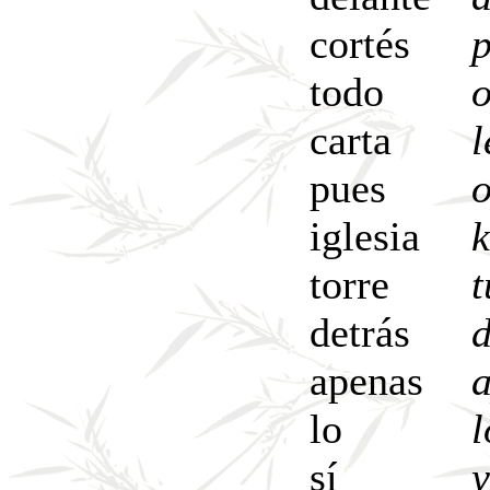
cortés
p
todo
carta
l
pues
o
iglesia
k
torre
detrás
apenas
lo
l
sí
y