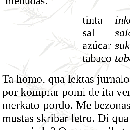
menudas.
tinta
ink
sal
sal
azúcar
suk
tabaco
tab
Ta homo, qua lektas jurnalo
por komprar pomi de ita ven
merkato-pordo. Me bezona
mustas skribar letro. Di qua