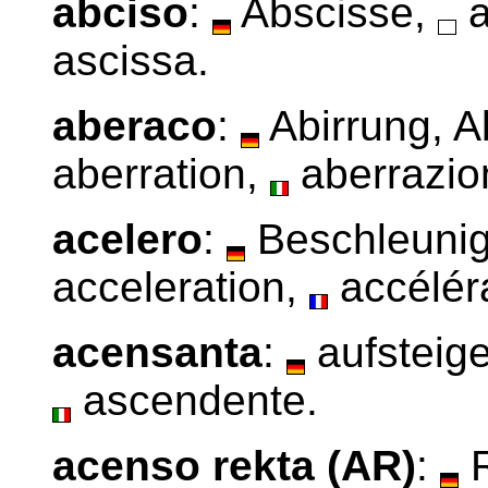
abciso
:
Abscisse,
a
ascissa.
aberaco
:
Abirrung, A
aberration,
aberrazio
acelero
:
Beschleunig
acceleration,
accélér
acensanta
:
aufsteig
ascendente.
acenso rekta (AR)
:
R