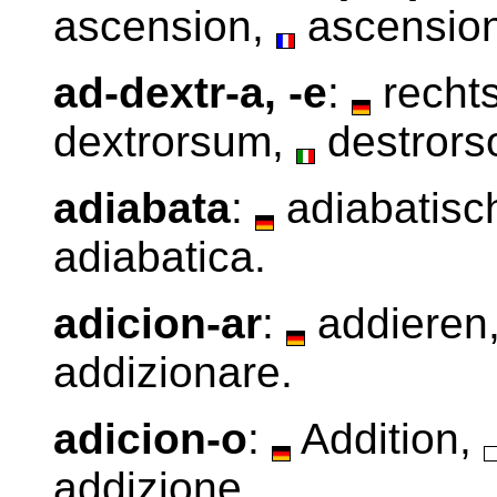
ascension,
ascension
ad-dextr-a, -e
:
recht
dextrorsum,
destrors
adiabata
:
adiabatisc
adiabatica.
adicion-ar
:
addieren
addizionare.
adicion-o
:
Addition,
addizione.