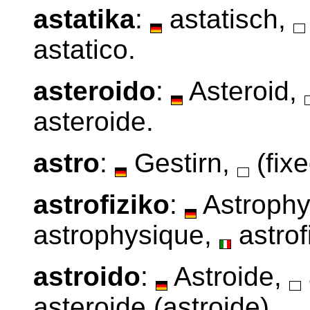
astatika
:
astatisch,
astatico.
asteroido
:
Asteroid,
asteroide.
astro
:
Gestirn,
(fixe
astrofiziko
:
Astrophy
astrophysique,
astrof
astroido
:
Astroide,
asteroide (astroide).