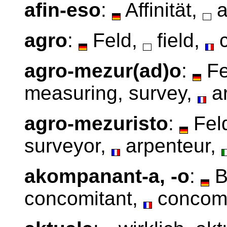
afin-eso
:
Affinität,
a
agro
:
Feld,
field,
c
agro-mezur(ad)o
:
Fe
measuring, survey,
a
agro-mezuristo
:
Fel
surveyor,
arpenteur,
akompanant-a, -o
:
B
concomitant,
concomi