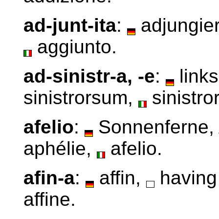
ad-junt-ita
:
adjungier
aggiunto.
ad-sinistr-a, -e
:
link
sinistrorsum,
sinistro
afelio
:
Sonnenferne,
aphélie,
afelio.
afin-a
:
affin,
having 
affine.