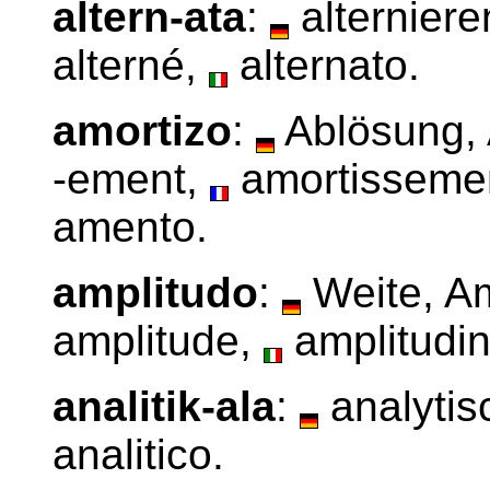
altern-ata
:
alternier
alterné,
alternato.
amortizo
:
Ablösung, 
-ement,
amortisseme
amento.
amplitudo
:
Weite, A
amplitude,
amplitudin
analitik-ala
:
analytis
analitico.