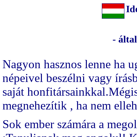
Id
- álta
Nagyon hasznos lenne ha u
népeivel beszélni vagy írá
saját honfitársainkkal.Mégis
megnehezítik , ha nem ellehe
Sok ember számára a megold