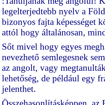
:Tanuljanak meg angolul! Ké
legelterjedtebb nyelv a Föl
bizonyos fajta képességet k
attól hogy általánosan, min
Sőt mivel hogy egyes megha
nevezhető semlegesnek sem
az angolt, vagy megtanultá
lehetőség, de például egy 
jelenthet.
Összehasonlításképpen, a