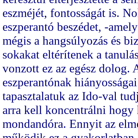
eszméjét, fontosságát is. N
eszperantó beszédet, -amel
mégis a hangsúlyozás és biz
sokakat eltérítenek a tanulá
vonzott ez az egész dolog. 
eszperantónak hiányossága
tapasztalatuk az Ido-val tu
arra kell koncentrálni hog
mondandóra. Ennyit az elmé
működik ez a gyakorlatban.