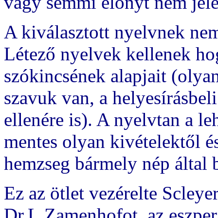
vagy semmi előnyt nem jele
A kiválasztott nyelvnek ne
Létező nyelvek kellenek ho
szókincsének alapjait (oly
szavuk van, a helyesírásbeli
ellenére is). A nyelvtan a l
mentes olyan kivételektől é
hemzseg bármely nép által b
Ez az ötlet vezérelte Scleyer
Dr.L.Zamenhofot, az eszpera