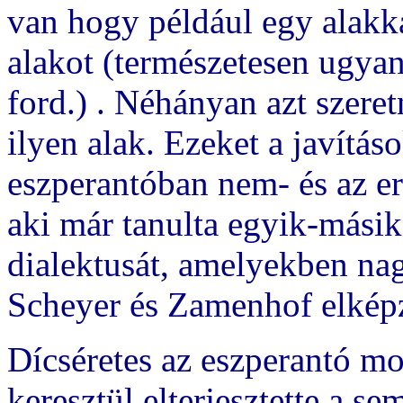
van hogy például egy alakka
alakot (természetesen ugyan
ford.) . Néhányan azt szere
ilyen alak. Ezeket a javítás
eszperantóban nem- és az e
aki már tanulta egyik-mási
dialektusát, amelyekben na
Scheyer és Zamenhof elképze
Dícséretes az eszperantó m
keresztül elterjesztette a s