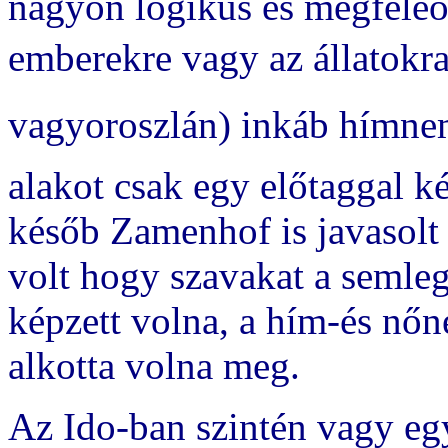
nagyon logikus és megfeleő
emberekre vagy az állatokra
vagyoroszlán) inkáb hímn
alakot csak egy előtaggal k
későb Zamenhof is javasolt
volt hogy szavakat a semle
képzett volna, a hím-és nő
alkotta volna meg.
Az Ido-ban szintén vagy eg